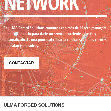
NETWORK
En ULMA Forged Solutions contamos con más de 10 área managers
en todo el mundo
para darte un servicio excelente, directo y
personalizado. Es una prioridad cuidar la confianza que los clientes
depositan en nosotros.
CONTACTAR
ULMA FORGED SOLUTIONS