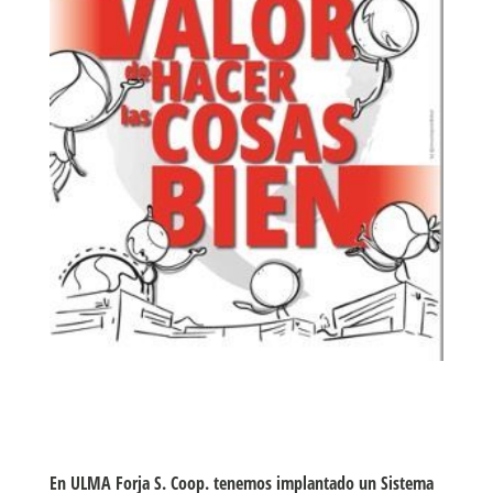
uipo directivo
rsonas
En ULMA Forja S. Coop. tenemos implantado un Sistema