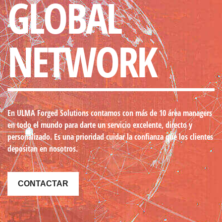
GLOBAL
NETWORK
En ULMA Forged Solutions contamos con más de 10 área managers
en todo el mundo
para darte un servicio excelente, directo y
personalizado. Es una prioridad cuidar la confianza que los clientes
depositan en nosotros.
CONTACTAR