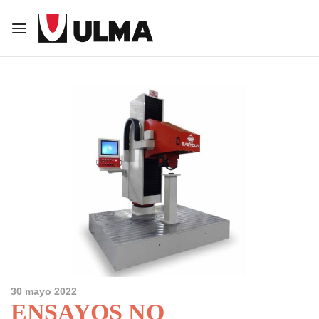
Volver
Volver
IÉNES SOMOS
RODUCTOS
ganización
idas Forjadas y Espaciadores
lores
mponentes Forjados
30 mayo 2022
ENSAYOS NO
icación