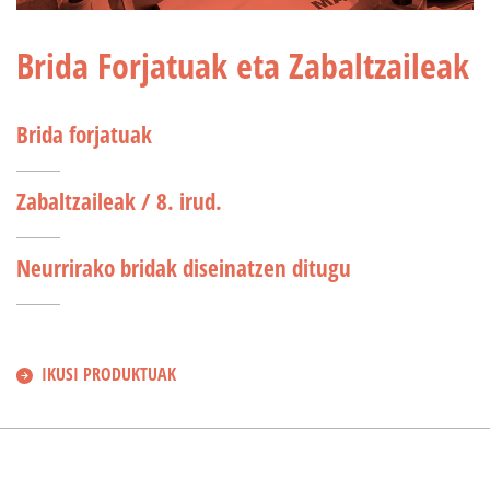
Brida Forjatuak eta Zabaltzaileak
Brida forjatuak
Zabaltzaileak / 8. irud.
Neurrirako bridak diseinatzen ditugu
IKUSI PRODUKTUAK