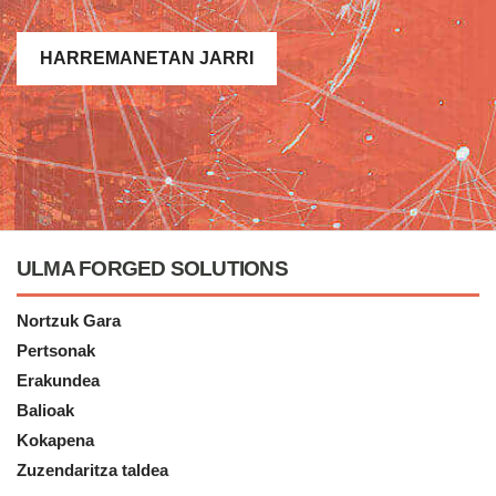
HARREMANETAN JARRI
ULMA FORGED SOLUTIONS
Nortzuk Gara
Pertsonak
Erakundea
Balioak
Kokapena
Zuzendaritza taldea