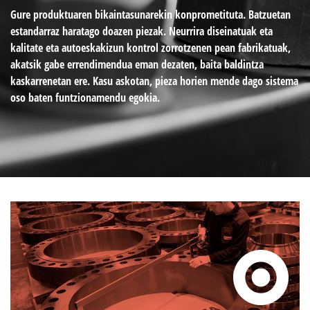
Gure produktuaren bikaintasunarekin konprometituta.
Batzuetan
estandarraz haratago doazen piezak. Neurrira diseinatuak eta
kalitate eta autoeskakizun kontrol zorrotzenen pean fabrikatuak,
akatsik gabe errendimendua eman dezaten, baita baldintza
kaskarrenetan ere. Kasu askotan, pieza horien mende dago sistema
oso baten funtzionamendu egokia.