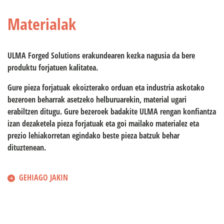
Materialak
ULMA Forged Solutions
erakundearen kezka nagusia da bere
produktu forjatuen kalitatea.
Gure pieza forjatuak ekoizterako orduan eta industria askotako
bezeroen beharrak asetzeko helburuarekin, material ugari
erabiltzen ditugu. Gure bezeroek badakite
ULMA
rengan konfiantza
izan dezaketela pieza forjatuak eta goi mailako materialez eta
prezio lehiakorretan egindako beste pieza batzuk behar
dituztenean.
GEHIAGO JAKIN