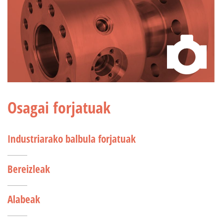
Osagai forjatuak
Industriarako balbula forjatuak
Bereizleak
Alabeak