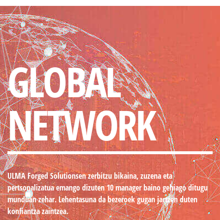
GLOBAL
NETWORK
ULMA Forged Solutionsen
zerbitzu bikaina, zuzena eta
pertsonalizatua emango dizuten 10 manager baino gehiago ditugu
munduan zehar. Lehentasuna da bezeroek gugan jartzen duten
konfiantza zaintzea.