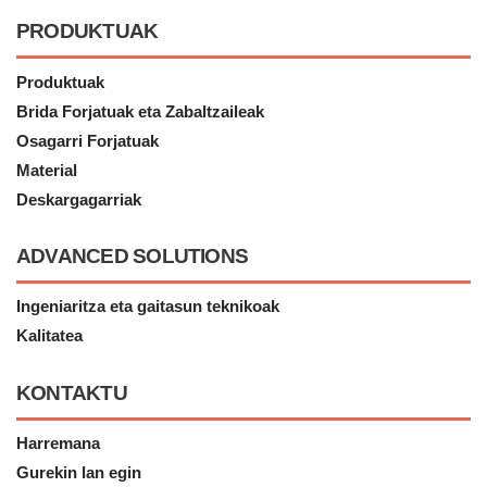
PRODUKTUAK
Produktuak
Brida Forjatuak eta Zabaltzaileak
Osagarri Forjatuak
Material
Deskargagarriak
ADVANCED SOLUTIONS
Ingeniaritza eta gaitasun teknikoak
Kalitatea
KONTAKTU
Harremana
Gurekin lan egin